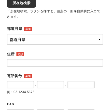
所在地検索
「所在地検索」ボタンを押すと、住所の一部を自動的に入力で
きます。
都道府県
必須
住所
必須
電話番号
必須
-
-
例：03-1234-5678
FAX