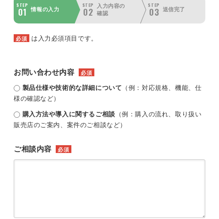
STEP
STEP
STEP
入力内容の
01
02
03
情報の入力
送信完了
確認
は入力必須項目です。
必須
お問い合わせ内容
必須
製品仕様や技術的な詳細について
（例：対応規格、機能、仕
様の確認など）
購入方法や導入に関するご相談
（例：購入の流れ、取り扱い
販売店のご案内、案件のご相談など）
ご相談内容
必須