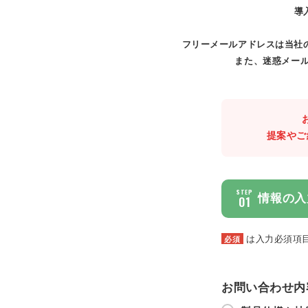
導
フリーメールアドレスは当社
また、迷惑メール
提案やご
STEP
情報の入
01
は入力必須項
必須
お問い合わせ内