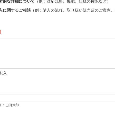
術的な詳細について
（例：対応規格、機能、仕様の確認など）
入に関するご相談
（例：購入の流れ、取り扱い販売店のご案内、
由記入
例：山田太郎