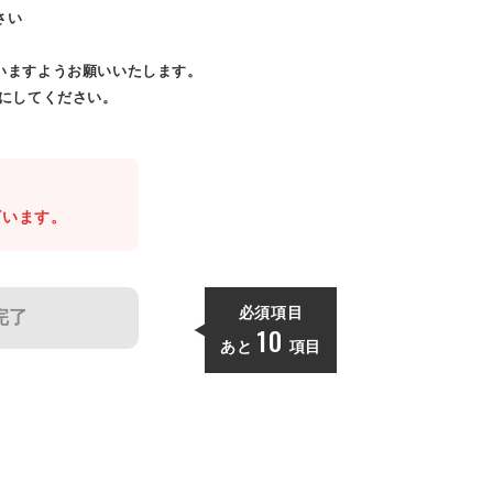
さい
いますようお願いいたします。
効にしてください。
。
ざいます。
必須項目
完了
10
あと
項目