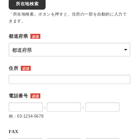
所在地検索
「所在地検索」ボタンを押すと、住所の一部を自動的に入力で
きます。
都道府県
必須
住所
必須
電話番号
必須
-
-
例：03-1234-5678
FAX