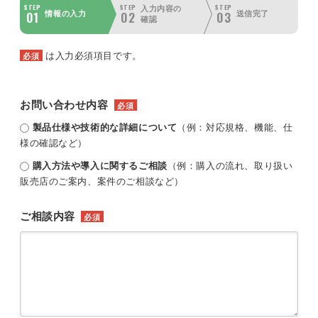
STEP
STEP
STEP
入力内容の
01
02
03
情報の入力
送信完了
確認
は入力必須項目です。
必須
お問い合わせ内容
必須
製品仕様や技術的な詳細について
（例：対応規格、機能、仕
様の確認など）
購入方法や導入に関するご相談
（例：購入の流れ、取り扱い
販売店のご案内、案件のご相談など）
ご相談内容
必須