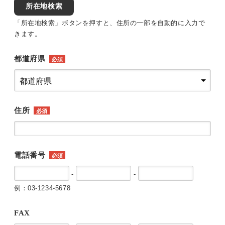
所在地検索
「所在地検索」ボタンを押すと、住所の一部を自動的に入力で
きます。
都道府県
必須
住所
必須
電話番号
必須
-
-
例：03-1234-5678
FAX