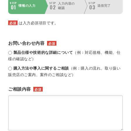
STEP
STEP
STEP
入力内容の
01
02
03
情報の入力
送信完了
確認
は入力必須項目です。
必須
お問い合わせ内容
必須
製品仕様や技術的な詳細について
（例：対応規格、機能、仕
様の確認など）
購入方法や導入に関するご相談
（例：購入の流れ、取り扱い
販売店のご案内、案件のご相談など）
ご相談内容
必須