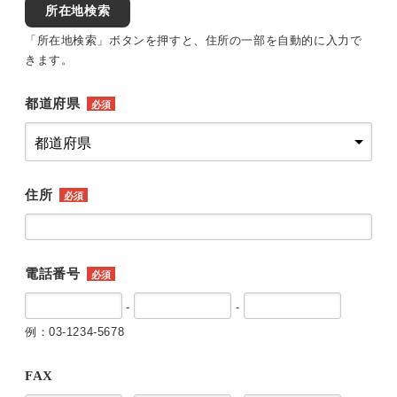
所在地検索
「所在地検索」ボタンを押すと、住所の一部を自動的に入力で
きます。
都道府県
必須
住所
必須
電話番号
必須
-
-
例：03-1234-5678
FAX