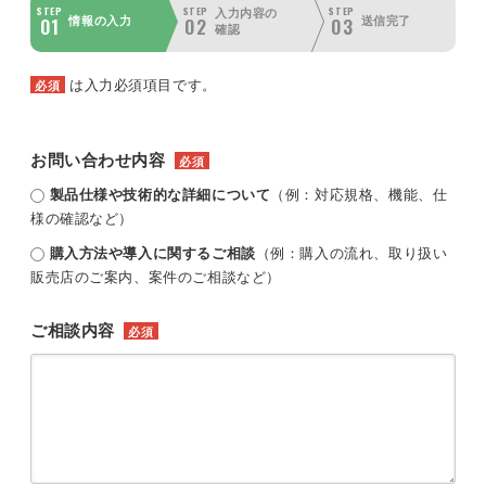
STEP
STEP
STEP
入力内容の
01
02
03
情報の入力
送信完了
確認
は入力必須項目です。
必須
お問い合わせ内容
必須
製品仕様や技術的な詳細について
（例：対応規格、機能、仕
様の確認など）
購入方法や導入に関するご相談
（例：購入の流れ、取り扱い
販売店のご案内、案件のご相談など）
ご相談内容
必須