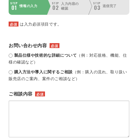
STEP
STEP
STEP
入力内容の
01
02
03
情報の入力
送信完了
確認
は入力必須項目です。
必須
お問い合わせ内容
必須
製品仕様や技術的な詳細について
（例：対応規格、機能、仕
様の確認など）
購入方法や導入に関するご相談
（例：購入の流れ、取り扱い
販売店のご案内、案件のご相談など）
ご相談内容
必須