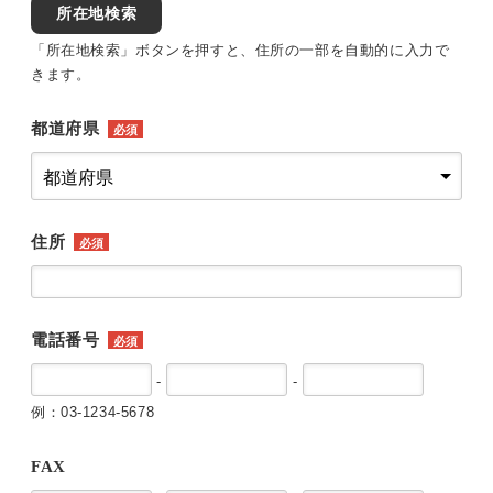
所在地検索
「所在地検索」ボタンを押すと、住所の一部を自動的に入力で
きます。
都道府県
必須
住所
必須
電話番号
必須
-
-
例：03-1234-5678
FAX