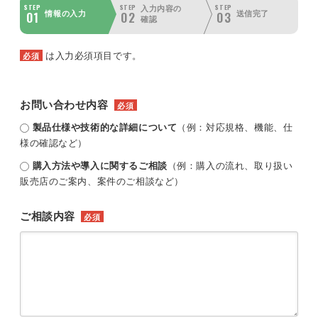
STEP
STEP
STEP
入力内容の
01
02
03
情報の入力
送信完了
確認
は入力必須項目です。
必須
お問い合わせ内容
必須
製品仕様や技術的な詳細について
（例：対応規格、機能、仕
様の確認など）
購入方法や導入に関するご相談
（例：購入の流れ、取り扱い
販売店のご案内、案件のご相談など）
ご相談内容
必須