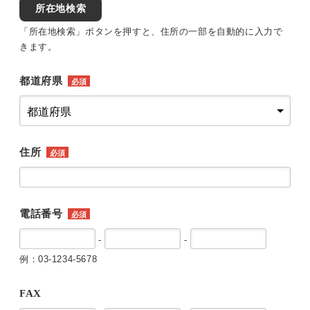
所在地検索
「所在地検索」ボタンを押すと、住所の一部を自動的に入力で
きます。
都道府県
必須
住所
必須
電話番号
必須
-
-
例：03-1234-5678
FAX