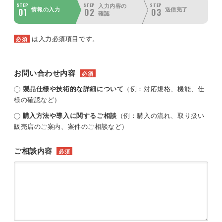
STEP
STEP
STEP
入力内容の
01
02
03
情報の入力
送信完了
確認
は入力必須項目です。
必須
お問い合わせ内容
必須
製品仕様や技術的な詳細について
（例：対応規格、機能、仕
様の確認など）
購入方法や導入に関するご相談
（例：購入の流れ、取り扱い
販売店のご案内、案件のご相談など）
ご相談内容
必須