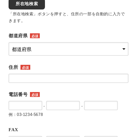
所在地検索
「所在地検索」ボタンを押すと、住所の一部を自動的に入力で
きます。
都道府県
必須
住所
必須
電話番号
必須
-
-
例：03-1234-5678
FAX