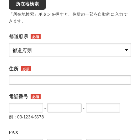
所在地検索
「所在地検索」ボタンを押すと、住所の一部を自動的に入力で
きます。
都道府県
必須
住所
必須
電話番号
必須
-
-
例：03-1234-5678
FAX