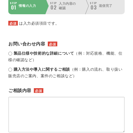
STEP
STEP
STEP
入力内容の
01
02
03
情報の入力
送信完了
確認
は入力必須項目です。
必須
お問い合わせ内容
必須
製品仕様や技術的な詳細について
（例：対応規格、機能、仕
様の確認など）
購入方法や導入に関するご相談
（例：購入の流れ、取り扱い
販売店のご案内、案件のご相談など）
ご相談内容
必須