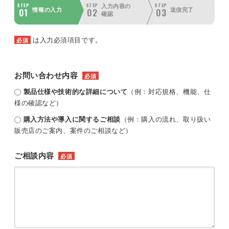
STEP
STEP
STEP
入力内容の
01
02
03
情報の入力
送信完了
確認
は入力必須項目です。
必須
お問い合わせ内容
必須
製品仕様や技術的な詳細について
（例：対応規格、機能、仕
様の確認など）
購入方法や導入に関するご相談
（例：購入の流れ、取り扱い
販売店のご案内、案件のご相談など）
ご相談内容
必須