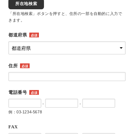
所在地検索
「所在地検索」ボタンを押すと、住所の一部を自動的に入力で
きます。
都道府県
必須
住所
必須
電話番号
必須
-
-
例：03-1234-5678
FAX