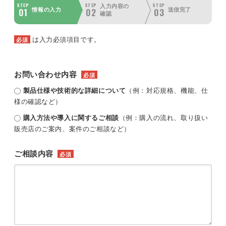
STEP
STEP
STEP
入力内容の
01
02
03
情報の入力
送信完了
確認
は入力必須項目です。
必須
お問い合わせ内容
必須
製品仕様や技術的な詳細について
（例：対応規格、機能、仕
様の確認など）
購入方法や導入に関するご相談
（例：購入の流れ、取り扱い
販売店のご案内、案件のご相談など）
ご相談内容
必須