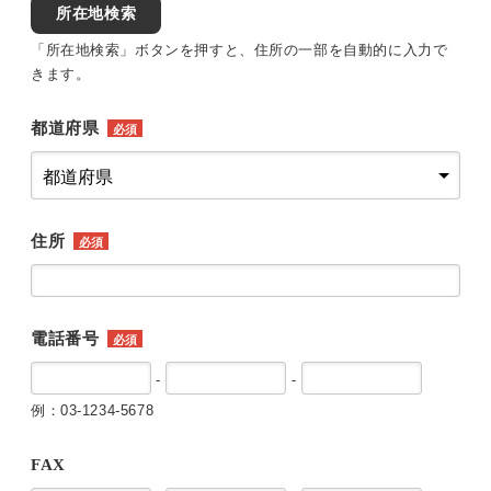
所在地検索
「所在地検索」ボタンを押すと、住所の一部を自動的に入力で
きます。
都道府県
必須
住所
必須
電話番号
必須
-
-
例：03-1234-5678
FAX