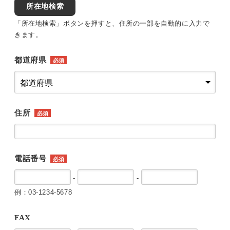
所在地検索
「所在地検索」ボタンを押すと、住所の一部を自動的に入力で
きます。
都道府県
必須
住所
必須
電話番号
必須
-
-
例：03-1234-5678
FAX