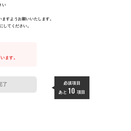
さい
いますようお願いいたします。
効にしてください。
。
ざいます。
必須項目
完了
10
あと
項目