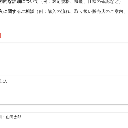
術的な詳細について
（例：対応規格、機能、仕様の確認など）
入に関するご相談
（例：購入の流れ、取り扱い販売店のご案内、
由記入
例：山田太郎