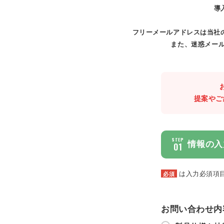
導
フリーメールアドレスは当社
また、迷惑メール
提案やご
STEP
情報の入
01
は入力必須項
必須
お問い合わせ内