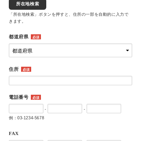
所在地検索
「所在地検索」ボタンを押すと、住所の一部を自動的に入力で
きます。
都道府県
必須
住所
必須
電話番号
必須
-
-
例：03-1234-5678
FAX