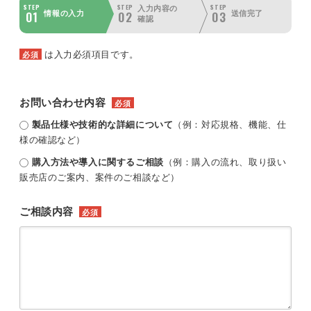
STEP
STEP
STEP
入力内容の
01
02
03
情報の入力
送信完了
確認
は入力必須項目です。
必須
お問い合わせ内容
必須
製品仕様や技術的な詳細について
（例：対応規格、機能、仕
様の確認など）
購入方法や導入に関するご相談
（例：購入の流れ、取り扱い
販売店のご案内、案件のご相談など）
ご相談内容
必須