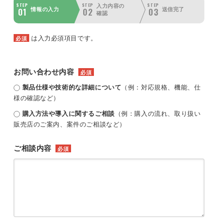
STEP
STEP
STEP
入力内容の
01
02
03
情報の入力
送信完了
確認
は入力必須項目です。
必須
お問い合わせ内容
必須
製品仕様や技術的な詳細について
（例：対応規格、機能、仕
様の確認など）
購入方法や導入に関するご相談
（例：購入の流れ、取り扱い
販売店のご案内、案件のご相談など）
ご相談内容
必須