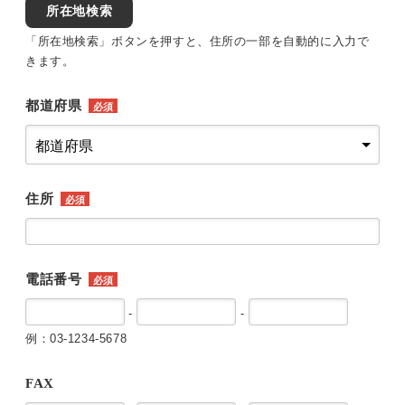
所在地検索
「所在地検索」ボタンを押すと、住所の一部を自動的に入力で
きます。
都道府県
必須
住所
必須
電話番号
必須
-
-
例：03-1234-5678
FAX