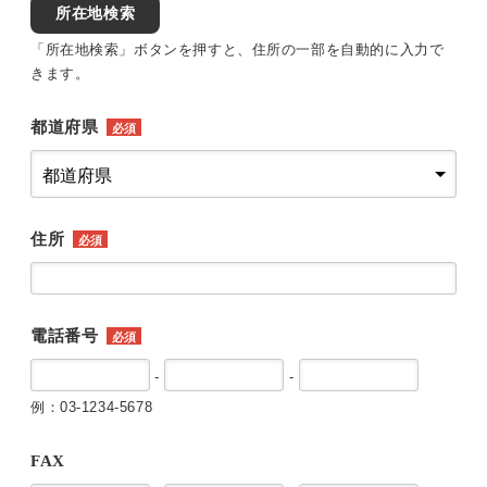
所在地検索
「所在地検索」ボタンを押すと、住所の一部を自動的に入力で
きます。
都道府県
必須
住所
必須
電話番号
必須
-
-
例：03-1234-5678
FAX