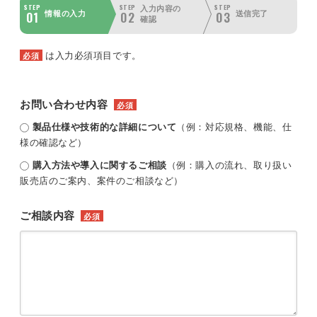
STEP
STEP
STEP
入力内容の
01
02
03
情報の入力
送信完了
確認
は入力必須項目です。
必須
お問い合わせ内容
必須
製品仕様や技術的な詳細について
（例：対応規格、機能、仕
様の確認など）
購入方法や導入に関するご相談
（例：購入の流れ、取り扱い
販売店のご案内、案件のご相談など）
ご相談内容
必須