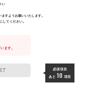
さい
いますようお願いいたします。
効にしてください。
。
ざいます。
必須項目
完了
10
あと
項目