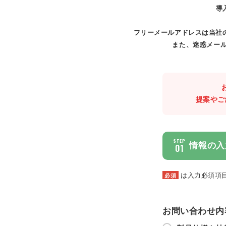
導
フリーメールアドレスは当社
また、迷惑メール
提案やご
STEP
情報の入
01
は入力必須項
必須
お問い合わせ内