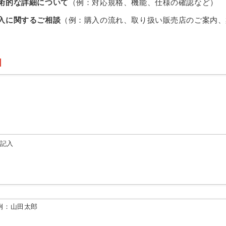
術的な詳細について
（例：対応規格、機能、仕様の確認など）
入に関するご相談
（例：購入の流れ、取り扱い販売店のご案内、
由記入
例：山田太郎