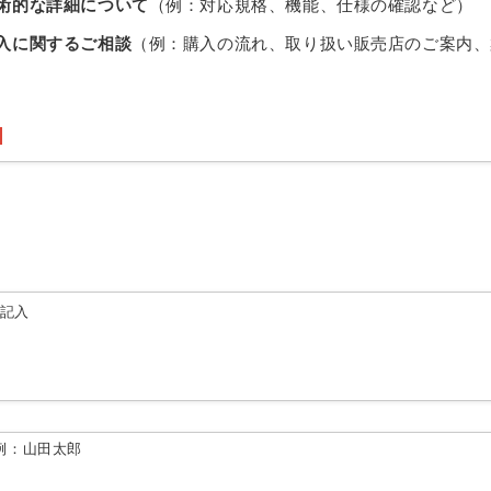
術的な詳細について
（例：対応規格、機能、仕様の確認など）
入に関するご相談
（例：購入の流れ、取り扱い販売店のご案内、
由記入
例：山田太郎