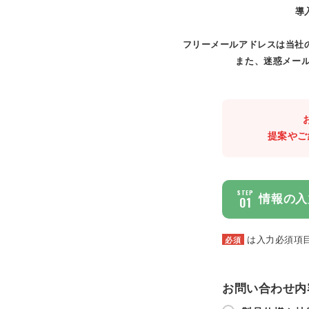
導
フリーメールアドレスは当社
また、迷惑メール
提案やご
STEP
情報の入
01
は入力必須項
必須
お問い合わせ内