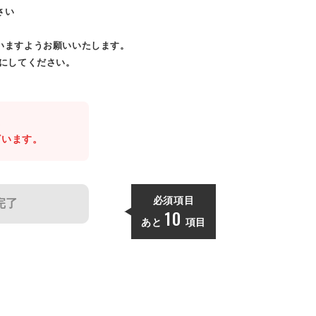
さい
いますようお願いいたします。
効にしてください。
。
ざいます。
必須項目
完了
10
あと
項目