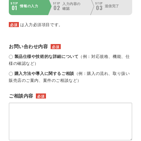
STEP
STEP
STEP
入力内容の
01
02
03
情報の入力
送信完了
確認
は入力必須項目です。
必須
お問い合わせ内容
必須
製品仕様や技術的な詳細について
（例：対応規格、機能、仕
様の確認など）
購入方法や導入に関するご相談
（例：購入の流れ、取り扱い
販売店のご案内、案件のご相談など）
ご相談内容
必須