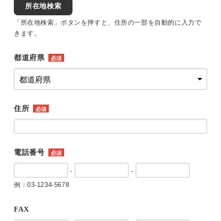
所在地検索
「所在地検索」ボタンを押すと、住所の一部を自動的に入力で
きます。
都道府県
必須
住所
必須
電話番号
必須
-
-
例：03-1234-5678
FAX