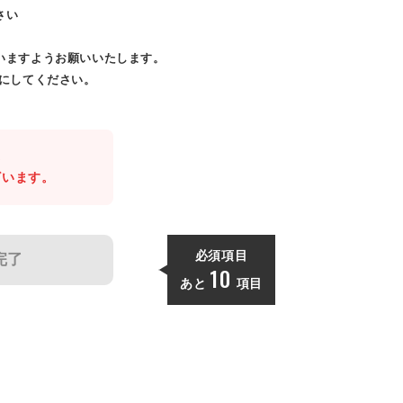
さい
いますようお願いいたします。
効にしてください。
。
ざいます。
必須項目
完了
10
あと
項目