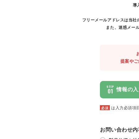
導
フリーメールアドレスは当社
また、迷惑メール
提案やご
STEP
情報の入
01
は入力必須項
必須
お問い合わせ内