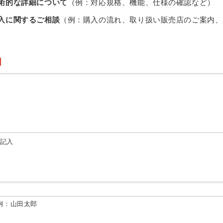
術的な詳細について
（例：対応規格、機能、仕様の確認など）
入に関するご相談
（例：購入の流れ、取り扱い販売店のご案内、
由記入
例：山田太郎