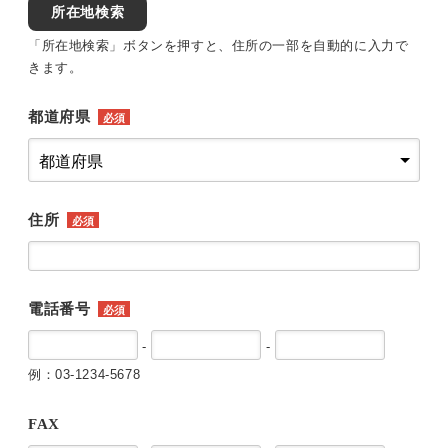
所在地検索
「所在地検索」ボタンを押すと、住所の一部を自動的に入力で
きます。
都道府県
必須
住所
必須
電話番号
必須
-
-
例：03-1234-5678
FAX