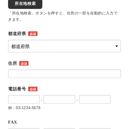
所在地検索
「所在地検索」ボタンを押すと、住所の一部を自動的に入力で
きます。
都道府県
必須
住所
必須
電話番号
必須
-
-
例：03-1234-5678
FAX