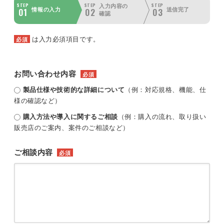
STEP
STEP
STEP
入力内容の
01
02
03
情報の入力
送信完了
確認
は入力必須項目です。
必須
お問い合わせ内容
必須
製品仕様や技術的な詳細について
（例：対応規格、機能、仕
様の確認など）
購入方法や導入に関するご相談
（例：購入の流れ、取り扱い
販売店のご案内、案件のご相談など）
ご相談内容
必須