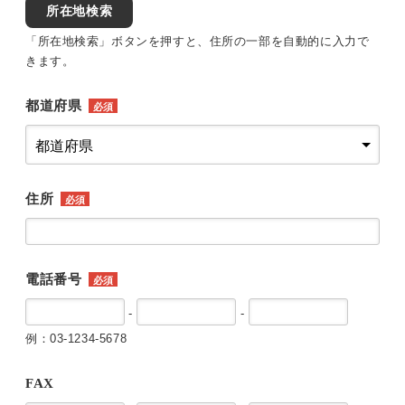
所在地検索
「所在地検索」ボタンを押すと、住所の一部を自動的に入力で
きます。
都道府県
必須
住所
必須
電話番号
必須
-
-
例：03-1234-5678
FAX