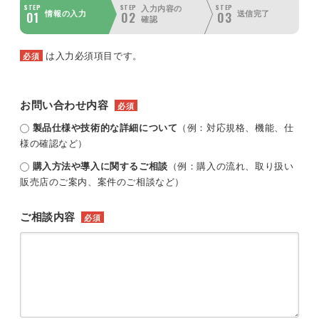
STEP
STEP
STEP
入力内容の
01
02
03
情報の入力
送信完了
確認
は入力必須項目です。
必須
お問い合わせ内容
必須
製品仕様や技術的な詳細について
（例：対応規格、機能、仕
様の確認など）
購入方法や導入に関するご相談
（例：購入の流れ、取り扱い
販売店のご案内、案件のご相談など）
ご相談内容
必須