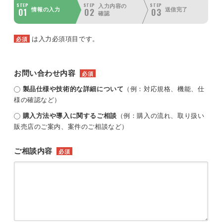
STEP
STEP
STEP
入力内容の
01
02
03
情報の入力
送信完了
確認
は入力必須項目です。
必須
お問い合わせ内容
必須
製品仕様や技術的な詳細について
（例：対応規格、機能、仕
様の確認など）
購入方法や導入に関するご相談
（例：購入の流れ、取り扱い
販売店のご案内、案件のご相談など）
ご相談内容
必須