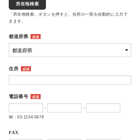
所在地検索
「所在地検索」ボタンを押すと、住所の一部を自動的に入力で
きます。
都道府県
必須
住所
必須
電話番号
必須
-
-
例：03-1234-5678
FAX