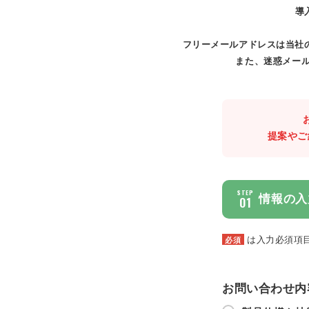
導
フリーメールアドレスは当社
また、迷惑メール
提案やご
STEP
情報の入
01
は入力必須項
必須
お問い合わせ内