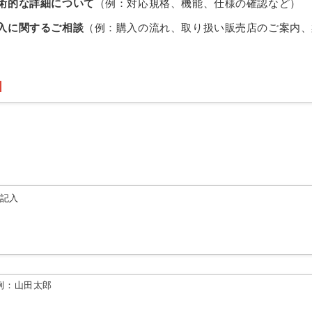
術的な詳細について
（例：対応規格、機能、仕様の確認など）
入に関するご相談
（例：購入の流れ、取り扱い販売店のご案内、
由記入
例：山田太郎