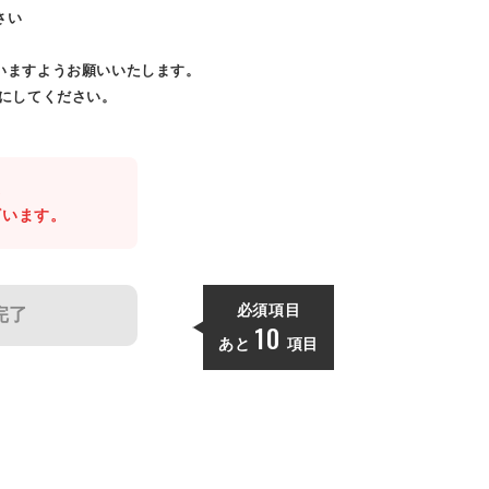
さい
いますようお願いいたします。
効にしてください。
。
ざいます。
必須項目
完了
10
あと
項目