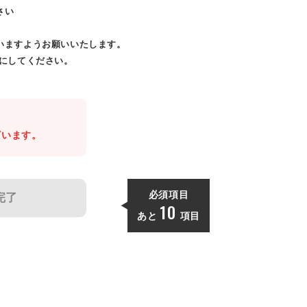
さい
いますようお願いいたします。
効にしてください。
。
ざいます。
必須項目
完了
10
あと
項目