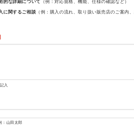
術的な詳細について
（例：対応規格、機能、仕様の確認など）
入に関するご相談
（例：購入の流れ、取り扱い販売店のご案内、
由記入
例：山田太郎