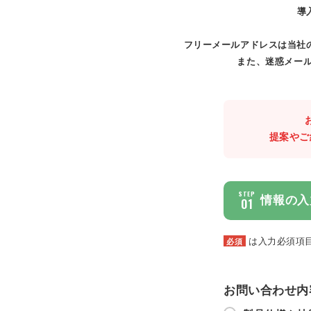
導
フリーメールアドレスは当社
また、迷惑メール
提案やご
STEP
情報の入
01
は入力必須項
必須
お問い合わせ内