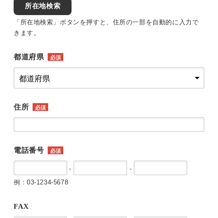
所在地検索
「所在地検索」ボタンを押すと、住所の一部を自動的に入力で
きます。
都道府県
必須
住所
必須
電話番号
必須
-
-
例：03-1234-5678
FAX