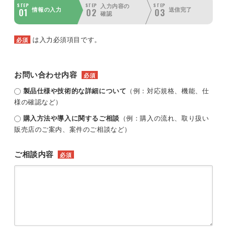
STEP
STEP
STEP
入力内容の
01
02
03
情報の入力
送信完了
確認
は入力必須項目です。
必須
お問い合わせ内容
必須
製品仕様や技術的な詳細について
（例：対応規格、機能、仕
様の確認など）
購入方法や導入に関するご相談
（例：購入の流れ、取り扱い
販売店のご案内、案件のご相談など）
ご相談内容
必須