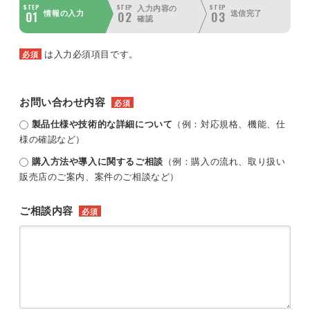
STEP
STEP
STEP
入力内容の
01
02
03
情報の入力
送信完了
確認
は入力必須項目です。
必須
お問い合わせ内容
必須
製品仕様や技術的な詳細について
（例：対応規格、機能、仕
様の確認など）
購入方法や導入に関するご相談
（例：購入の流れ、取り扱い
販売店のご案内、案件のご相談など）
ご相談内容
必須