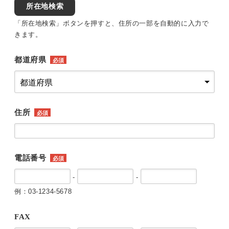
所在地検索
「所在地検索」ボタンを押すと、住所の一部を自動的に入力で
きます。
都道府県
必須
住所
必須
電話番号
必須
-
-
例：03-1234-5678
FAX