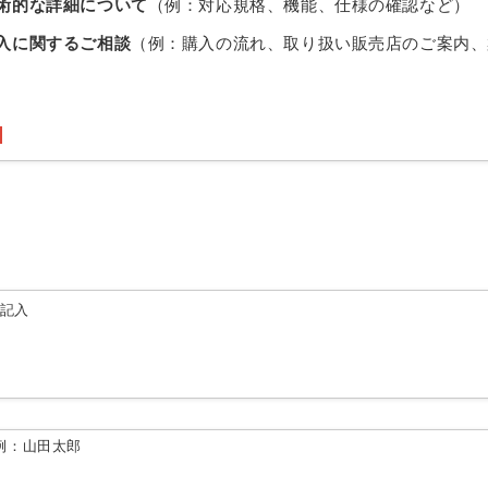
術的な詳細について
（例：対応規格、機能、仕様の確認など）
入に関するご相談
（例：購入の流れ、取り扱い販売店のご案内、
由記入
例：山田太郎