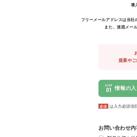
導
フリーメールアドレスは当社
また、迷惑メール
提案やご
STEP
情報の入
01
は入力必須項
必須
お問い合わせ内