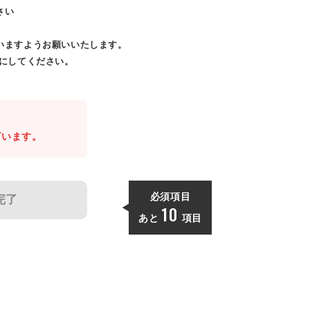
さい
いますようお願いいたします。
効にしてください。
。
ざいます。
必須項目
完了
10
あと
項目