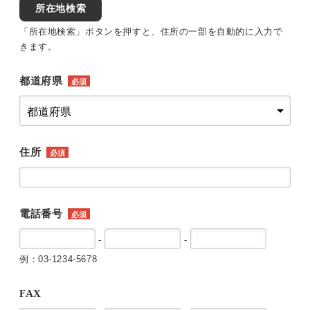
所在地検索
「所在地検索」ボタンを押すと、住所の一部を自動的に入力で
きます。
都道府県
必須
住所
必須
電話番号
必須
-
-
例：03-1234-5678
FAX