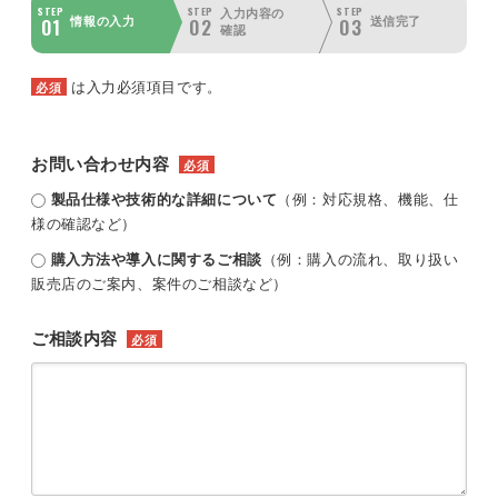
STEP
STEP
STEP
入力内容の
01
02
03
情報の入力
送信完了
確認
は入力必須項目です。
必須
お問い合わせ内容
必須
製品仕様や技術的な詳細について
（例：対応規格、機能、仕
様の確認など）
購入方法や導入に関するご相談
（例：購入の流れ、取り扱い
販売店のご案内、案件のご相談など）
ご相談内容
必須