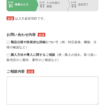
STEP
STEP
STEP
入力内容の
01
02
03
情報の入力
送信完了
確認
は入力必須項目です。
必須
お問い合わせ内容
必須
製品仕様や技術的な詳細について
（例：対応規格、機能、仕
様の確認など）
購入方法や導入に関するご相談
（例：購入の流れ、取り扱い
販売店のご案内、案件のご相談など）
ご相談内容
必須