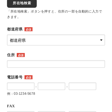
所在地検索
「所在地検索」ボタンを押すと、住所の一部を自動的に入力で
きます。
都道府県
必須
住所
必須
電話番号
必須
-
-
例：03-1234-5678
FAX