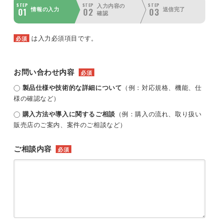
STEP
STEP
STEP
入力内容の
01
02
03
情報の入力
送信完了
確認
は入力必須項目です。
必須
お問い合わせ内容
必須
製品仕様や技術的な詳細について
（例：対応規格、機能、仕
様の確認など）
購入方法や導入に関するご相談
（例：購入の流れ、取り扱い
販売店のご案内、案件のご相談など）
ご相談内容
必須