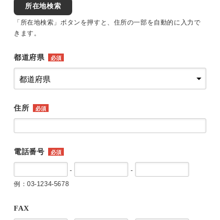
所在地検索
「所在地検索」ボタンを押すと、住所の一部を自動的に入力で
きます。
都道府県
必須
住所
必須
電話番号
必須
-
-
例：03-1234-5678
FAX