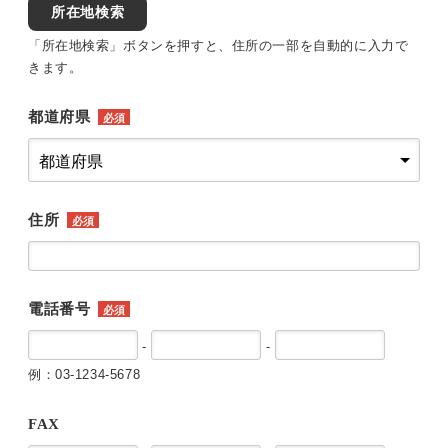
所在地検索
「所在地検索」ボタンを押すと、住所の一部を自動的に入力で
きます。
都道府県
必須
住所
必須
電話番号
必須
-
-
例：03-1234-5678
FAX