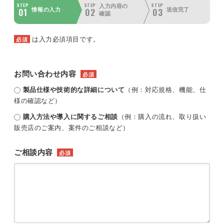
STEP
STEP
STEP
入力内容の
01
02
03
情報の入力
送信完了
確認
は入力必須項目です。
必須
お問い合わせ内容
必須
製品仕様や技術的な詳細について
（例：対応規格、機能、仕
様の確認など）
購入方法や導入に関するご相談
（例：購入の流れ、取り扱い
販売店のご案内、案件のご相談など）
ご相談内容
必須