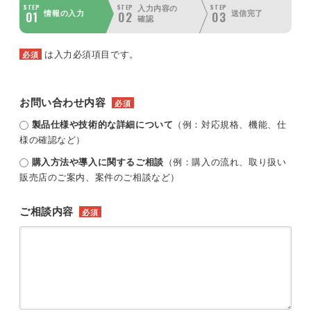
STEP
STEP
STEP
入力内容の
01
02
03
情報の入力
送信完了
確認
は入力必須項目です。
必須
お問い合わせ内容
必須
製品仕様や技術的な詳細について
（例：対応規格、機能、仕
様の確認など）
購入方法や導入に関するご相談
（例：購入の流れ、取り扱い
販売店のご案内、案件のご相談など）
ご相談内容
必須