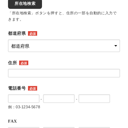
所在地検索
「所在地検索」ボタンを押すと、住所の一部を自動的に入力で
きます。
都道府県
必須
住所
必須
電話番号
必須
-
-
例：03-1234-5678
FAX