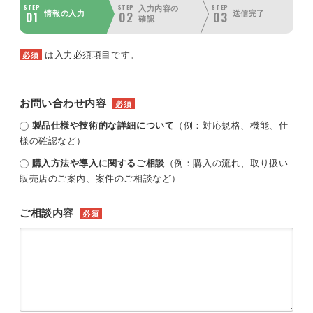
STEP
STEP
STEP
入力内容の
01
02
03
情報の入力
送信完了
確認
は入力必須項目です。
必須
お問い合わせ内容
必須
製品仕様や技術的な詳細について
（例：対応規格、機能、仕
様の確認など）
購入方法や導入に関するご相談
（例：購入の流れ、取り扱い
販売店のご案内、案件のご相談など）
ご相談内容
必須