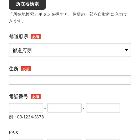
所在地検索
「所在地検索」ボタンを押すと、住所の一部を自動的に入力で
きます。
都道府県
必須
住所
必須
電話番号
必須
-
-
例：03-1234-5678
FAX