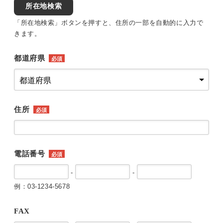
所在地検索
「所在地検索」ボタンを押すと、住所の一部を自動的に入力で
きます。
都道府県
必須
住所
必須
電話番号
必須
-
-
例：03-1234-5678
FAX