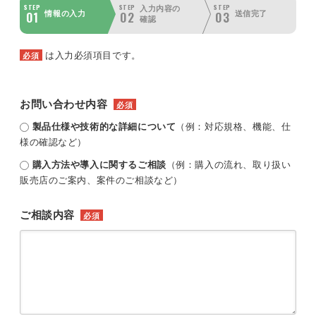
STEP
STEP
STEP
入力内容の
01
02
03
情報の入力
送信完了
確認
は入力必須項目です。
必須
お問い合わせ内容
必須
製品仕様や技術的な詳細について
（例：対応規格、機能、仕
様の確認など）
購入方法や導入に関するご相談
（例：購入の流れ、取り扱い
販売店のご案内、案件のご相談など）
ご相談内容
必須