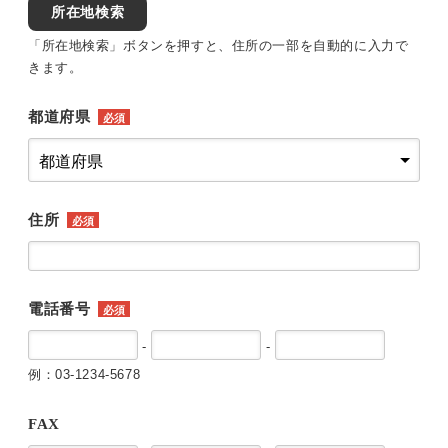
所在地検索
「所在地検索」ボタンを押すと、住所の一部を自動的に入力で
きます。
都道府県
必須
住所
必須
電話番号
必須
-
-
例：03-1234-5678
FAX