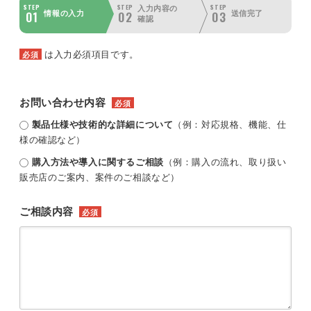
STEP
STEP
STEP
入力内容の
01
02
03
情報の入力
送信完了
確認
は入力必須項目です。
必須
お問い合わせ内容
必須
製品仕様や技術的な詳細について
（例：対応規格、機能、仕
様の確認など）
購入方法や導入に関するご相談
（例：購入の流れ、取り扱い
販売店のご案内、案件のご相談など）
ご相談内容
必須