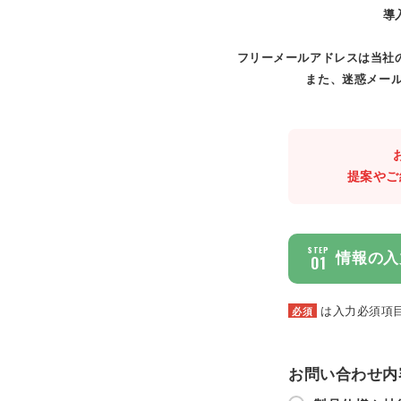
導
フリーメールアドレスは当社
また、迷惑メール
提案やご
STEP
情報の入
01
は入力必須項
必須
お問い合わせ内