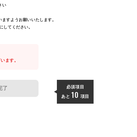
さい
いますようお願いいたします。
効にしてください。
。
ざいます。
必須項目
完了
10
あと
項目