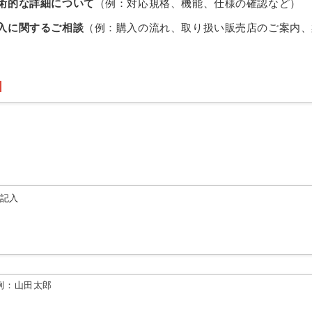
術的な詳細について
（例：対応規格、機能、仕様の確認など）
入に関するご相談
（例：購入の流れ、取り扱い販売店のご案内、
由記入
例：山田太郎