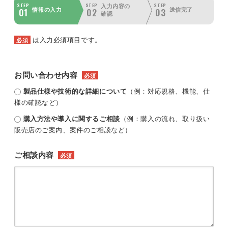
STEP
STEP
STEP
入力内容の
01
02
03
情報の入力
送信完了
確認
は入力必須項目です。
必須
お問い合わせ内容
必須
製品仕様や技術的な詳細について
（例：対応規格、機能、仕
様の確認など）
購入方法や導入に関するご相談
（例：購入の流れ、取り扱い
販売店のご案内、案件のご相談など）
ご相談内容
必須