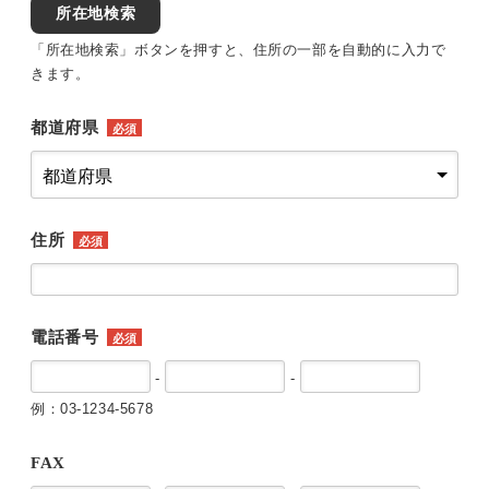
所在地検索
「所在地検索」ボタンを押すと、住所の一部を自動的に入力で
きます。
都道府県
必須
住所
必須
電話番号
必須
-
-
例：03-1234-5678
FAX