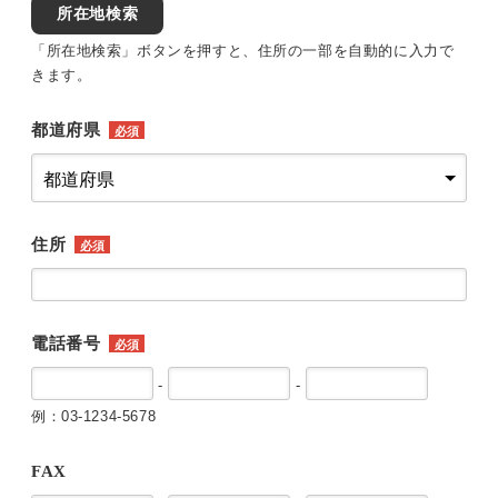
所在地検索
「所在地検索」ボタンを押すと、住所の一部を自動的に入力で
きます。
都道府県
必須
住所
必須
電話番号
必須
-
-
例：03-1234-5678
FAX