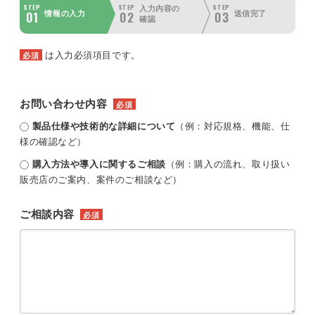
STEP
STEP
STEP
入力内容の
01
02
03
情報の入力
送信完了
確認
は入力必須項目です。
必須
お問い合わせ内容
必須
製品仕様や技術的な詳細について
（例：対応規格、機能、仕
様の確認など）
購入方法や導入に関するご相談
（例：購入の流れ、取り扱い
販売店のご案内、案件のご相談など）
ご相談内容
必須