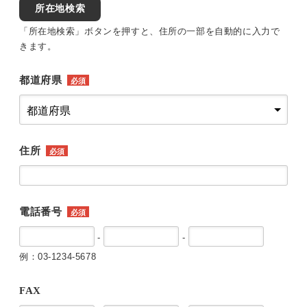
所在地検索
「所在地検索」ボタンを押すと、住所の一部を自動的に入力で
きます。
都道府県
必須
住所
必須
電話番号
必須
-
-
例：03-1234-5678
FAX