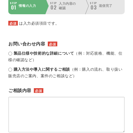
STEP
STEP
STEP
入力内容の
01
02
03
情報の入力
送信完了
確認
は入力必須項目です。
必須
お問い合わせ内容
必須
製品仕様や技術的な詳細について
（例：対応規格、機能、仕
様の確認など）
購入方法や導入に関するご相談
（例：購入の流れ、取り扱い
販売店のご案内、案件のご相談など）
ご相談内容
必須