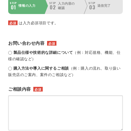
STEP
STEP
STEP
入力内容の
01
02
03
情報の入力
送信完了
確認
は入力必須項目です。
必須
お問い合わせ内容
必須
製品仕様や技術的な詳細について
（例：対応規格、機能、仕
様の確認など）
購入方法や導入に関するご相談
（例：購入の流れ、取り扱い
販売店のご案内、案件のご相談など）
ご相談内容
必須