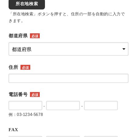
所在地検索
「所在地検索」ボタンを押すと、住所の一部を自動的に入力で
きます。
都道府県
必須
住所
必須
電話番号
必須
-
-
例：03-1234-5678
FAX