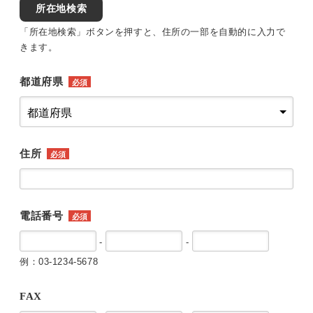
所在地検索
「所在地検索」ボタンを押すと、住所の一部を自動的に入力で
きます。
都道府県
必須
住所
必須
電話番号
必須
-
-
例：03-1234-5678
FAX