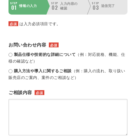
STEP
STEP
STEP
入力内容の
01
02
03
情報の入力
送信完了
確認
は入力必須項目です。
必須
お問い合わせ内容
必須
製品仕様や技術的な詳細について
（例：対応規格、機能、仕
様の確認など）
購入方法や導入に関するご相談
（例：購入の流れ、取り扱い
販売店のご案内、案件のご相談など）
ご相談内容
必須