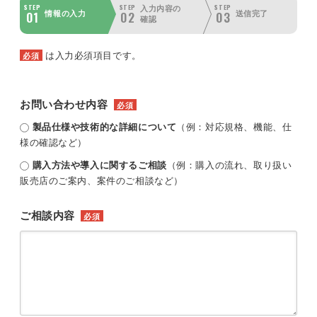
STEP
STEP
STEP
入力内容の
01
02
03
情報の入力
送信完了
確認
は入力必須項目です。
必須
お問い合わせ内容
必須
製品仕様や技術的な詳細について
（例：対応規格、機能、仕
様の確認など）
購入方法や導入に関するご相談
（例：購入の流れ、取り扱い
販売店のご案内、案件のご相談など）
ご相談内容
必須