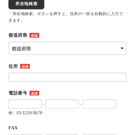
所在地検索
「所在地検索」ボタンを押すと、住所の一部を自動的に入力で
きます。
都道府県
必須
住所
必須
電話番号
必須
-
-
例：03-1234-5678
FAX