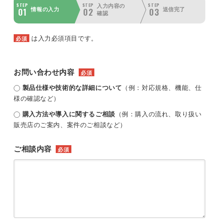
STEP
STEP
STEP
入力内容の
01
02
03
情報の入力
送信完了
確認
は入力必須項目です。
必須
お問い合わせ内容
必須
製品仕様や技術的な詳細について
（例：対応規格、機能、仕
様の確認など）
購入方法や導入に関するご相談
（例：購入の流れ、取り扱い
販売店のご案内、案件のご相談など）
ご相談内容
必須