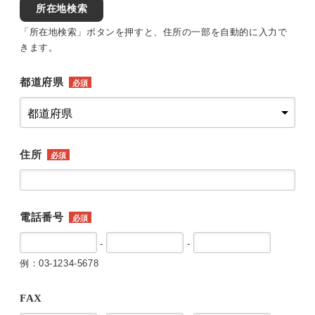
所在地検索
「所在地検索」ボタンを押すと、住所の一部を自動的に入力で
きます。
都道府県
必須
住所
必須
電話番号
必須
-
-
例：03-1234-5678
FAX