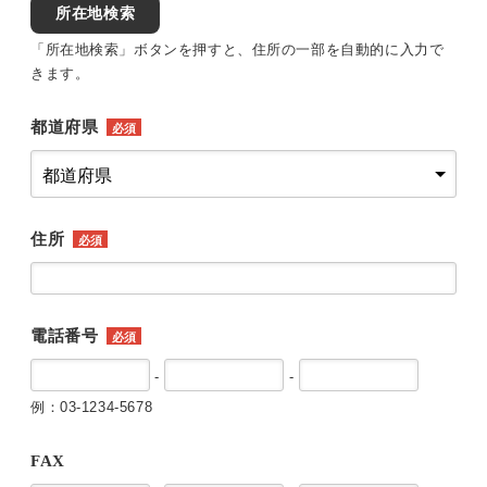
所在地検索
「所在地検索」ボタンを押すと、住所の一部を自動的に入力で
きます。
都道府県
必須
住所
必須
電話番号
必須
-
-
例：03-1234-5678
FAX