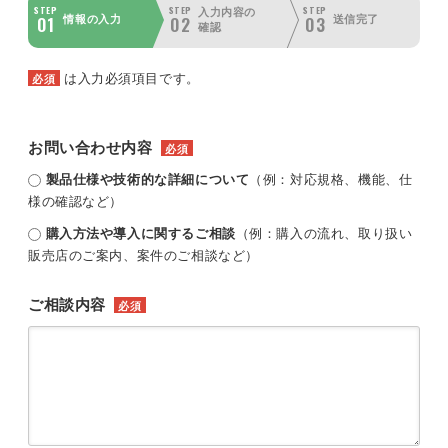
STEP
STEP
STEP
入力内容の
01
02
03
情報の入力
送信完了
確認
は入力必須項目です。
必須
お問い合わせ内容
必須
製品仕様や技術的な詳細について
（例：対応規格、機能、仕
様の確認など）
購入方法や導入に関するご相談
（例：購入の流れ、取り扱い
販売店のご案内、案件のご相談など）
ご相談内容
必須