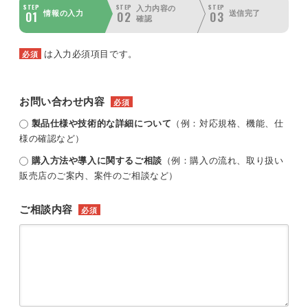
STEP
STEP
STEP
入力内容の
01
02
03
情報の入力
送信完了
確認
は入力必須項目です。
必須
お問い合わせ内容
必須
製品仕様や技術的な詳細について
（例：対応規格、機能、仕
様の確認など）
購入方法や導入に関するご相談
（例：購入の流れ、取り扱い
販売店のご案内、案件のご相談など）
ご相談内容
必須