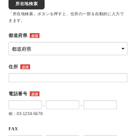
所在地検索
「所在地検索」ボタンを押すと、住所の一部を自動的に入力で
きます。
都道府県
必須
住所
必須
電話番号
必須
-
-
例：03-1234-5678
FAX