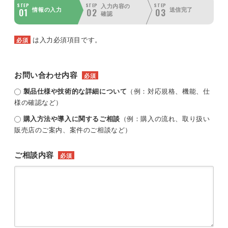
STEP
STEP
STEP
入力内容の
01
02
03
情報の入力
送信完了
確認
は入力必須項目です。
必須
お問い合わせ内容
必須
製品仕様や技術的な詳細について
（例：対応規格、機能、仕
様の確認など）
購入方法や導入に関するご相談
（例：購入の流れ、取り扱い
販売店のご案内、案件のご相談など）
ご相談内容
必須