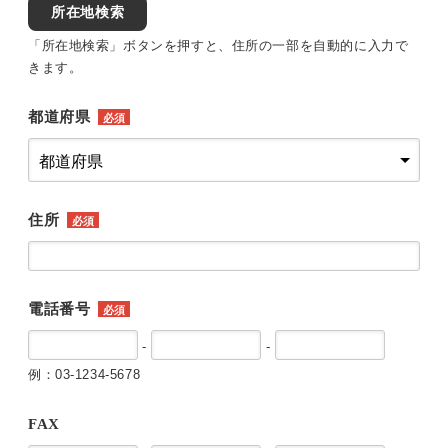
所在地検索
「所在地検索」ボタンを押すと、住所の一部を自動的に入力で
きます。
都道府県
必須
住所
必須
電話番号
必須
-
-
例：03-1234-5678
FAX