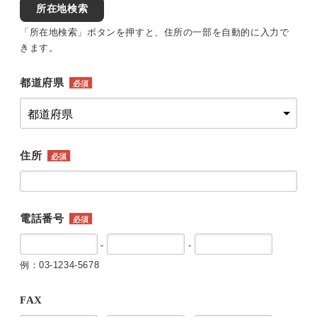
所在地検索
「所在地検索」ボタンを押すと、住所の一部を自動的に入力で
きます。
都道府県
必須
住所
必須
電話番号
必須
-
-
例：03-1234-5678
FAX