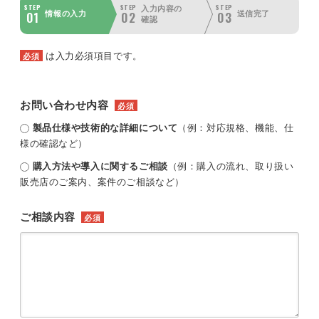
STEP
STEP
STEP
入力内容の
01
02
03
情報の入力
送信完了
確認
は入力必須項目です。
必須
お問い合わせ内容
必須
製品仕様や技術的な詳細について
（例：対応規格、機能、仕
様の確認など）
購入方法や導入に関するご相談
（例：購入の流れ、取り扱い
販売店のご案内、案件のご相談など）
ご相談内容
必須