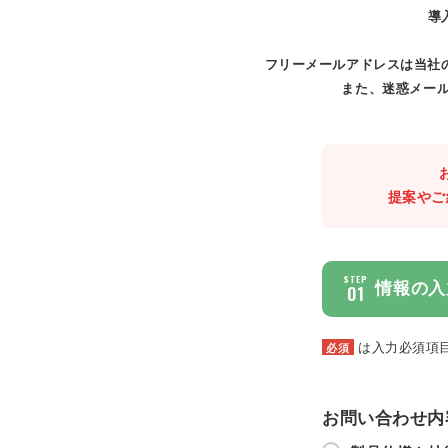
導
フリーメールアドレスは当社
また、迷惑メール
提案やご
STEP
情報の入
01
は入力必須項
必須
お問い合わせ内