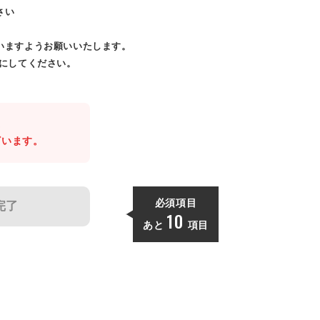
さい
いますようお願いいたします。
効にしてください。
。
ざいます。
必須項目
完了
10
あと
項目