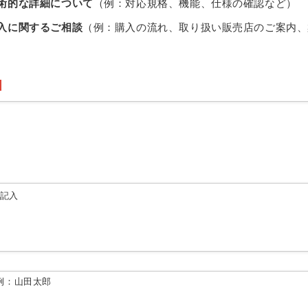
術的な詳細について
（例：対応規格、機能、仕様の確認など）
入に関するご相談
（例：購入の流れ、取り扱い販売店のご案内、
由記入
例：山田太郎